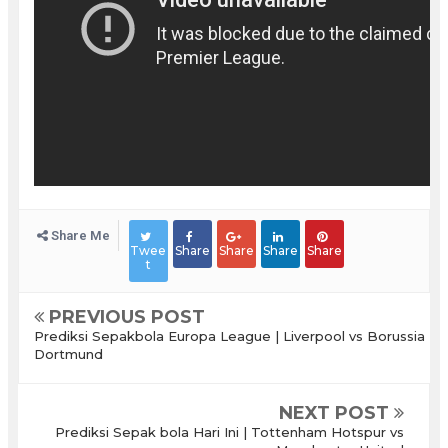
Share Me
Twee
Share
Share
Share
Share
t
PREVIOUS POST
Prediksi Sepakbola Europa League | Liverpool vs Borussia
Dortmund
NEXT POST
Prediksi Sepak bola Hari Ini | Tottenham Hotspur vs