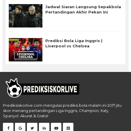
Jadwal Siaran Langsung Sepakbola
Pertandingan Akhir Pekan Ini
Prediksi Bola Liga Inggris |
Liverpool vs Chelsea
Prediksiskorlive.com mengulas prediksi bola malam ini 2017 jitu
skor menang pertandingan Liga Inggris, Champion, Italy,
Spanyol. Akurat & Gratis!