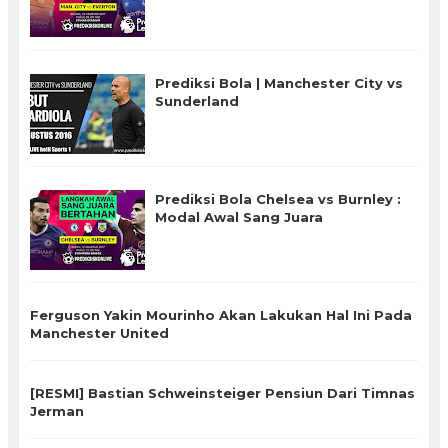
Prediksi Bola | Manchester City vs
Sunderland
Prediksi Bola Chelsea vs Burnley :
Modal Awal Sang Juara
Ferguson Yakin Mourinho Akan Lakukan Hal Ini Pada
Manchester United
[RESMI] Bastian Schweinsteiger Pensiun Dari Timnas
Jerman