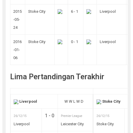
2015
Stoke City
6 - 1
Liverpool
P
-05-
L
24
2016
Stoke City
0 - 1
Liverpool
Ca
-01-
C
06
Lima Pertandingan Terakhir
Liverpool
W W L W D
Stoke City
1 - 0
2 
26/12/15
Premier League
26/12/15
Liverpool
Leicester City
Stoke City