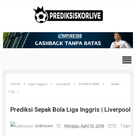
Home
Liga-Inggris
Liverpool
Prediksi-Bola
Stoke-
City
Prediksi Sepak Bola Liga Inggris | Liverpool V
Unknown
Minggu, April 10, 2016
Tags:
Li