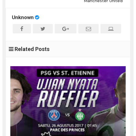
Manchester United
Unknown
Related Posts