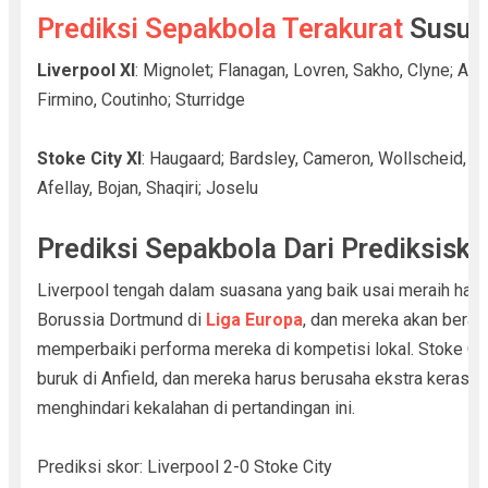
Prediksi Sepakbola Terakurat
Susun
Liverpool XI
: Mignolet; Flanagan, Lovren, Sakho, Clyne; Allen
Firmino, Coutinho; Sturridge
Stoke City XI
: Haugaard; Bardsley, Cameron, Wollscheid, Pi
Afellay, Bojan, Shaqiri; Joselu
Prediksi Sepakbola Dari Prediksisk
Liverpool tengah dalam suasana yang baik usai meraih hasi
Borussia Dortmund di
Liga Europa
, dan mereka akan beram
memperbaiki performa mereka di kompetisi lokal. Stoke Cit
buruk di Anfield, dan mereka harus berusaha ekstra keras u
menghindari kekalahan di pertandingan ini.
Prediksi skor: Liverpool 2-0 Stoke City