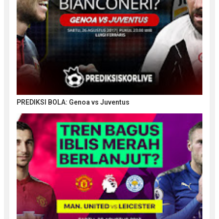
PREDIKSI BOLA: Genoa vs Juventus