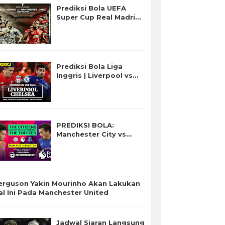
Prediksi Bola UEFA
Super Cup Real Madrid
vs Manchester United 9
Agustus 2017 Live SCTV
Prediksi Bola Liga
Inggris | Liverpool vs
Chelsea
PREDIKSI BOLA:
Manchester City vs
Everton
erguson Yakin Mourinho Akan Lakukan
al Ini Pada Manchester United
Jadwal Siaran Langsung