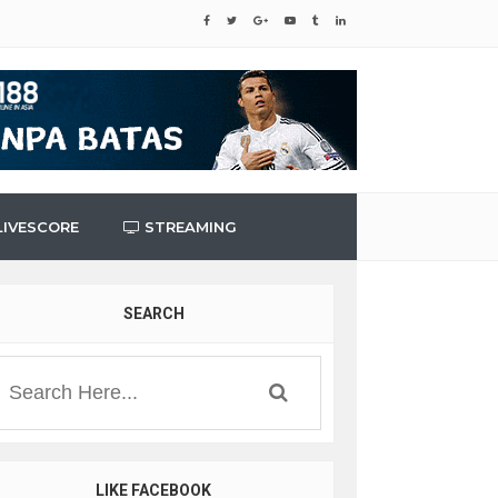
IVESCORE
STREAMING
SEARCH
LIKE FACEBOOK