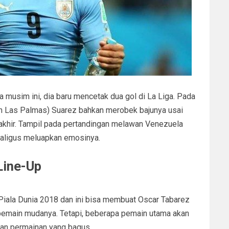
 musim ini, dia baru mencetak dua gol di La Liga. Pada
an Las Palmas) Suarez bahkan merobek bajunya usai
khir. Tampil pada pertandingan melawan Venezuela
kaligus meluapkan emosinya.
ine-Up
Piala Dunia 2018 dan ini bisa membuat Oscar Tabarez
emain mudanya. Tetapi, beberapa pemain utama akan
an permainan yang bagus.