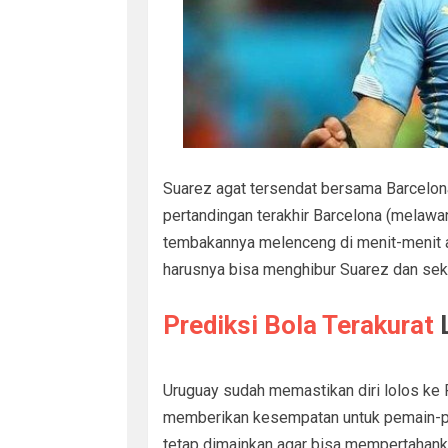
Suarez agat tersendat bersama Barcelona
pertandingan terakhir Barcelona (melaw
tembakannya melenceng di menit-menit a
harusnya bisa menghibur Suarez dan se
Prediksi Bola Terakurat
L
Uruguay sudah memastikan diri lolos ke 
memberikan kesempatan untuk pemain-p
tetap dimainkan agar bisa mempertahank