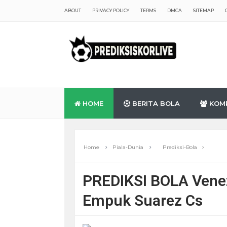
ABOUT
PRIVACY POLICY
TERMS
DMCA
SITEMAP
HOME
BERITA BOLA
KOMP
Home
Piala-Dunia
Prediksi-Bola
PREDIKSI BOLA Venez
Empuk Suarez Cs