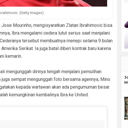
Ibrahimovic. (Getty Images)
, Jose Mourinho, mengisyaratkan Zlatan Ibrahimovic bisa
mnya, Ibra mengalami cedera lutut serius saat menjalani
. Cederanya tersebut membuatnya menepi selama 9 bulan
 Amerika Serikat. Ia juga batal diberi kontrak baru karena
ni kemarin.
ali mengunggah dirinya tengah menjalani pemulihan
J
r, ia juga sempat mengunggah foto bersama agennya, Mino
M
mengatakan kepada wartawan akan ada pengumuman besar.
lah kemungkinan kembalinya Ibra ke United.