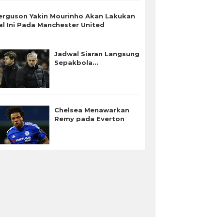
erguson Yakin Mourinho Akan Lakukan
al Ini Pada Manchester United
Jadwal Siaran Langsung
Sepakbola
Pertandingan Akhir
Pekan Ini
Chelsea Menawarkan
Remy pada Everton