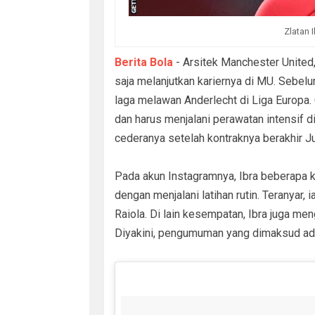
Zlatan 
Berita Bola
- Arsitek Manchester United
saja melanjutkan kariernya di MU. Sebelu
laga melawan Anderlecht di Liga Europa
dan harus menjalani perawatan intensif di
cederanya setelah kontraknya berakhir Ju
Pada akun Instagramnya, Ibra beberapa k
dengan menjalani latihan rutin. Teranya
Raiola. Di lain kesempatan, Ibra juga 
Diyakini, pengumuman yang dimaksud ada