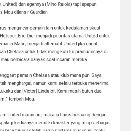
 United) dan agennya (Mino Raiola) tapi apapun
as Mou dilansir Guardian.
rus mengincar pemain lain untuk kedalaman skuat
tspur, Eric Dier menjadi prioritas utama United untuk
anja Matic, menjadi alternatif United jika gagal
nkan Chelsea untuk tidak mengikuti tur pramusimnya di
 mau berbicara banyak soal incaran mereka.
enggaet pemain Chelsea atau klub mana pun. Saya
 tak menghargai, namun kami selalu terbuka menerima
ukaku dan [Victor] Lindelof. Kami masih butuh dua
mi," tambah Mou.
am United musim ini, maka ia harus bersaing dengan
Apalagi keduanya memiliki karakter yang mirip sebagai
ru bisa turun setelah paruh pertama musim ini, tentu