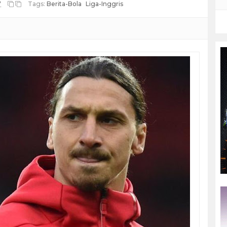
7
Tags:
Berita-Bola
Liga-Inggris