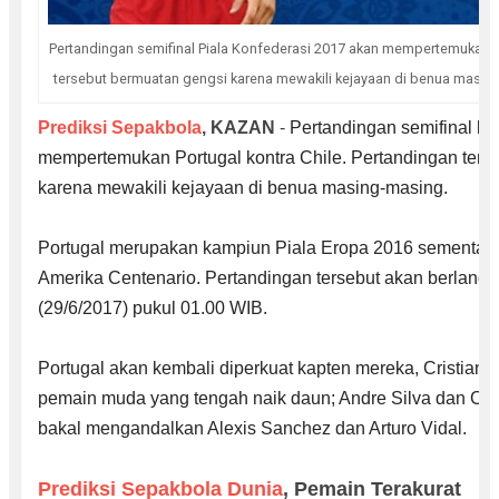
Pertandingan semifinal Piala Konfederasi 2017 akan mempertemukan Po
tersebut bermuatan gengsi karena mewakili kejayaan di benua masin
Prediksi Sepakbola
, KAZAN
-
Pertandingan semifinal
Pi
mempertemukan Portugal kontra Chile. Pertandingan ters
karena mewakili kejayaan di benua masing-masing.
Portugal merupakan kampiun Piala Eropa 2016 sementara
Amerika Centenario. Pertandingan tersebut akan berlang
(29/6/2017) pukul 01.00 WIB.
Portugal akan kembali diperkuat kapten mereka, Cristiano
pemain muda yang tengah naik daun; Andre Silva dan Ced
bakal mengandalkan Alexis Sanchez dan Arturo Vidal.
Prediksi Sepakbola Dunia
, Pemain Terakurat