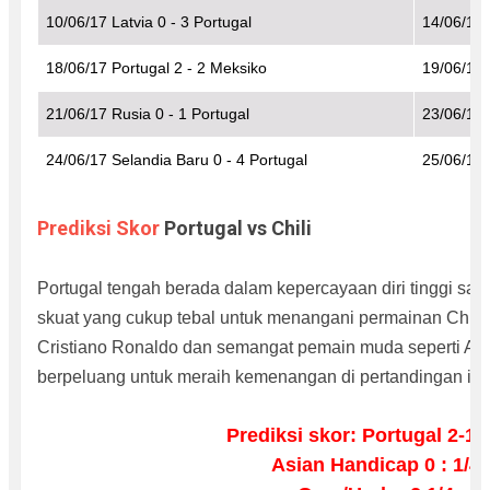
10/06/17 Latvia 0 - 3 Portugal
14/06/17 
18/06/17 Portugal 2 - 2 Meksiko
19/06/17 
21/06/17 Rusia 0 - 1 Portugal
23/06/17 
24/06/17 Selandia Baru 0 - 4 Portugal
25/06/17 C
Prediksi Skor
Portugal vs Chili
Portugal tengah berada dalam kepercayaan diri tinggi saat
skuat yang cukup tebal untuk menangani permainan Chil
Cristiano Ronaldo dan semangat pemain muda seperti Andr
berpeluang untuk meraih kemenangan di pertandingan ini.
Prediksi skor: Portugal 2-1 C
Asian Handicap 0 : 1/4