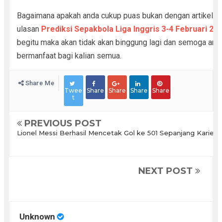
Bagaimana apakah anda cukup puas bukan dengan artikel 
ulasan
Prediksi Sepakbola Liga Inggris 3-4 Februari 20
begitu maka akan tidak akan binggung lagi dan semoga artik
bermanfaat bagi kalian semua.
Share Me
Twee
Share
Share
Share
Share
t
PREVIOUS POST
Lionel Messi Berhasil Mencetak Gol ke 501 Sepanjang Karier
NEXT POST
Unknown