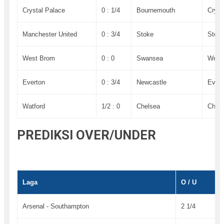
​Crystal Palace
​0 : 1/4
Bournemouth ​
​Crys
​Manchester United
​0 : 3/4
Stoke​
​Stok
​West Brom
​0 : 0
Swansea​
​West
​Everton
​0 : 3/4
Newcastle​
​Ever
​Watford
​1/2 : 0
Chelsea​
​Chel
PREDIKSI OVER/UNDER
Laga
​O / U
Arsenal - Southampton
​2 1/4