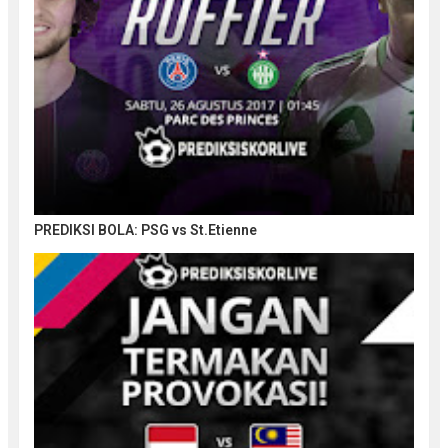
PREDIKSI BOLA: PSG vs St.Etienne