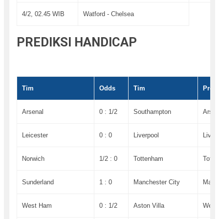
​4/2, 02.45 WIB
​Watford - Chelsea
PREDIKSI HANDICAP
​Tim
Odds​
Tim​
Predi
​Arsenal
​0 : 1/2
Southampton​
Arsen
​Leicester
​0 : 0
Liverpool​
​Liver
​Norwich
​1/2 : 0
Tottenham​
​Tott
​Sunderland
​1 : 0
Manchester City​
​Manc
​West Ham
​0 : 1/2
Aston Villa​
​Wes