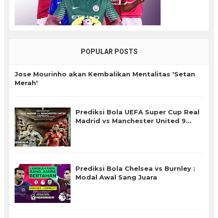
POPULAR POSTS
Jose Mourinho akan Kembalikan Mentalitas 'Setan
Merah'
Prediksi Bola UEFA Super Cup Real
Madrid vs Manchester United 9
Agustus 2017 Live SCTV
Prediksi Bola Chelsea vs Burnley :
Modal Awal Sang Juara