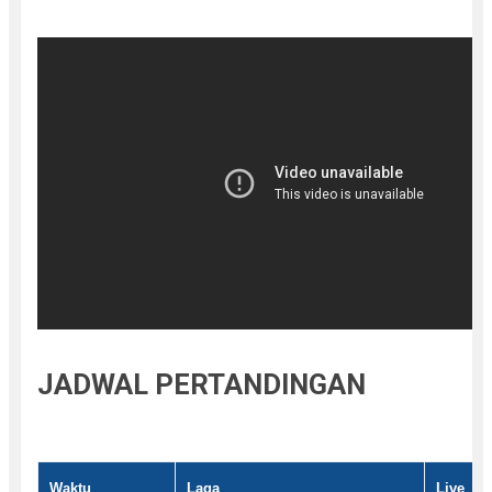
JADWAL PERTANDINGAN
Waktu
Laga​
Live​