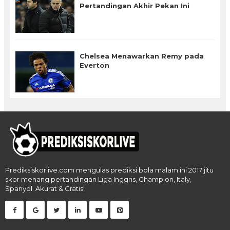
Pertandingan Akhir Pekan Ini
Chelsea Menawarkan Remy pada
Everton
Prediksiskorlive.com mengulas prediksi bola malam ini 2017 jitu
skor menang pertandingan Liga Inggris, Champion, Italy,
Spanyol. Akurat & Gratis!