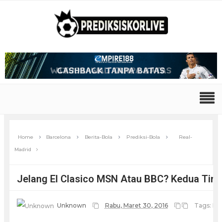
Home
Barcelona
Berita-Bola
Prediksi-Bola
Real-
Madrid
Jelang El Clasico MSN Atau BBC? Kedua Tim
Unknown
Rabu, Maret 30, 2016
Tags:
Ba