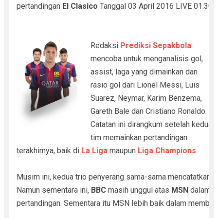
pertandingan
El Clasico
Tanggal 03 April 2016 LIVE 01:30 
Redaksi
Prediksi Sepakbola
mencoba untuk menganalisis gol,
assist, laga yang dimainkan dan
rasio gol dari Lionel Messi, Luis
Suarez, Neymar, Karim Benzema,
Gareth Bale dan Cristiano Ronaldo.
Catatan ini dirangkum setelah kedua
tim memainkan pertandingan
terakhirnya, baik di
La Liga
maupun
Liga Champions
.
Musim ini, kedua trio penyerang sama-sama mencatatkan 
Namun sementara ini,
BBC
masih unggul atas
MSN
dalam ur
pertandingan. Sementara itu MSN lebih baik dalam membuk