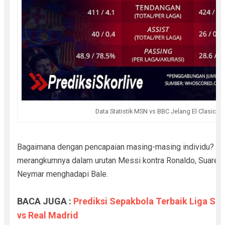
Data Statistik MSN vs BBC Jelang El Clasico
Bagaimana dengan pencapaian masing-masing individu?
Pr
merangkumnya dalam urutan Messi kontra Ronaldo, Suare
Neymar menghadapi Bale.
BACA JUGA :
Prediksi Sepakbola Terbaik Liga Spa
vs Real Madrid